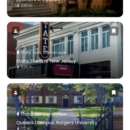
325 m
États-Unis d'Amérique
State Theatre New Jersey
526 m
États-Unis d'Amérique
Queens Campus, Rutgers University
170 m