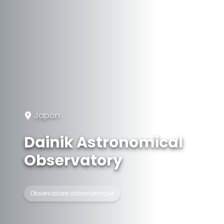
Japon
Dainik Astronomical
Observatory
Observatoire astronomique