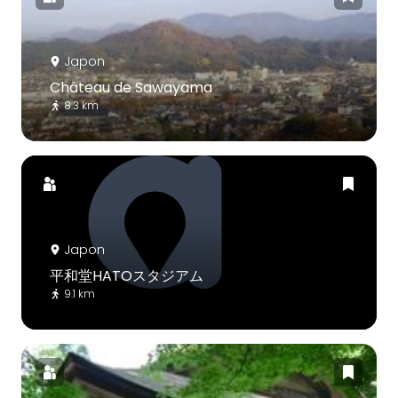
Japon
Château de Sawayama
8.3 km
Japon
平和堂HATOスタジアム
9.1 km