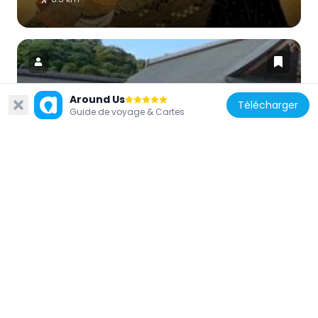
Around Us
Télécharger
Guide de voyage & Cartes
Japon
Musée du château de Hikone
8.5 km
Japon
Rakuraku-en
8.8 km