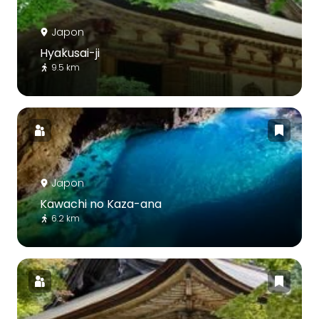
Japon
Hyakusai-ji
9.5 km
Japon
Kawachi no Kaza-ana
6.2 km