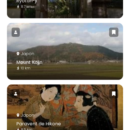
Ryōtan-ji
8.7 km
Japon
Mount Kojin
10 km
Japon
Paravent de Hikone
8.5 km