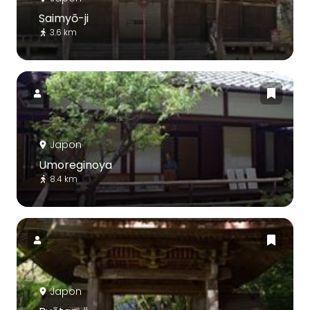
Saimyō-ji
3.6 km
Japon
Umoreginoya
8.4 km
Japon