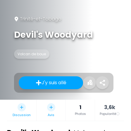
Trinité-et-Tobago
Devil's Woodyard
Volcan de boue
J'y suis allé
1
3,6k
Photos
Popularité
Discussion
Avis