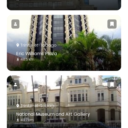
Trinité-et-Tobago
Eric Williams Plaza
48.5 km
Trinité-et-Tobago
National Museum and Art Gallery
49.7 km