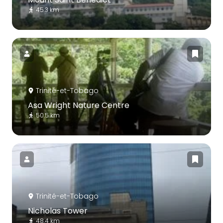
45.3 km
Trinité-et-Tobago
Asa Wright Nature Centre
50.5 km
Trinité-et-Tobago
Nicholas Tower
48.4 km