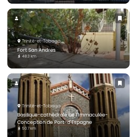
Trinité-et-Tobago
Fort San Andres
48.3 km
Trinité-et-Tobago
Basilique-cathédrale de l'Immaculée-
Conception de Port-d'Espagne
50.7 km