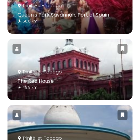
Trinité-et-Tobago
Queen's Park Savannah, Port of Spain
50.6 km
Trinité-et-Tobago
The Red House
48.8 km
Trinité-et-Tobago