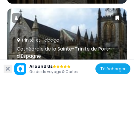
Trinité-et-Tobago
Cathédrale de la Sainte-Trinité de Port-
d'Espagne
50.8 km
Around Us
Télécharger
Guide de voyage & Cartes
Trinité-et-Tobago
Jinnah Memorial Mosque
44.7 km