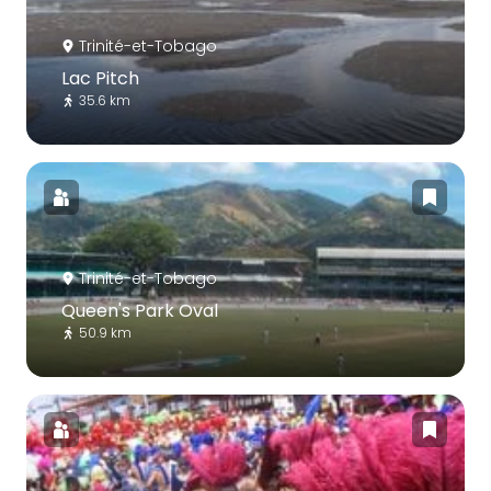
Trinité-et-Tobago
Lac Pitch
35.6 km
Trinité-et-Tobago
Queen's Park Oval
50.9 km