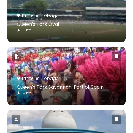
Trinité-et-Tobago
Queen's Park Oval
2.1 km
Trinité-et-Tobago
Queen's Park Savannah, Port of Spain
1.8 km