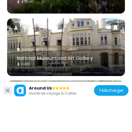
470 m
Trinité-et-Tobago
National Museum and Art Gallery
1.1 km
Around Us
Télécharger
Guide de voyage & Cartes
Trinité-et-Tobago
Royal Botanic Gardens, Trinidad
2.4 km