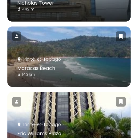
Nicholas Tower
442 m
Trinité-et-Tobago
Maracas Beach
14.3 km
Trinité-et-Tobago
Eric Williams Plaza