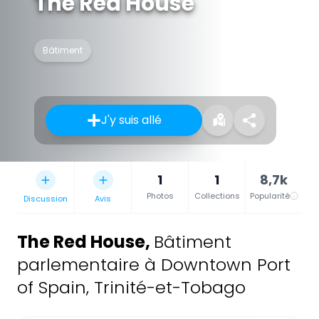
The Red House
Bâtiment
J'y suis allé
1
1
8,7k
Photos
Collections
Popularité
Discussion
Avis
The Red House
,
Bâtiment
parlementaire à Downtown Port
of Spain, Trinité-et-Tobago