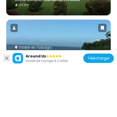
2.5 km
Trinité-et-Tobago
Las Cuevas Bay
Around Us
Télécharger
19.9 km
Guide de voyage & Cartes
Trinité-et-Tobago
Fort San Andres
2.9 km