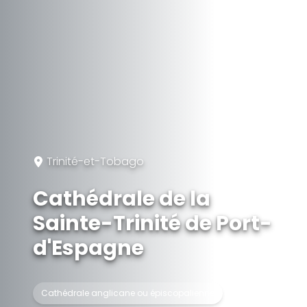
Trinité-et-Tobago
Cathédrale de la
Sainte-Trinité de Port-
d'Espagne
Cathédrale anglicane ou épiscopalienne