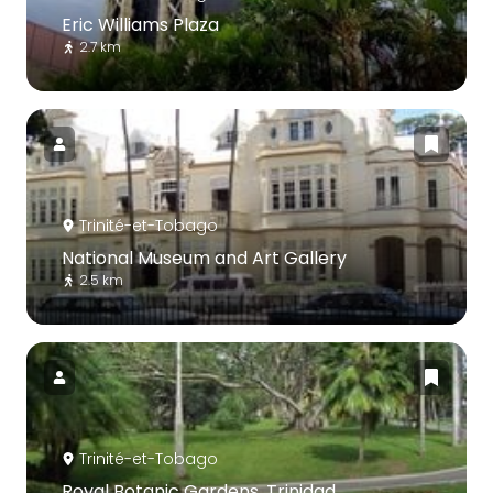
Eric Williams Plaza
2.7 km
Trinité-et-Tobago
National Museum and Art Gallery
2.5 km
Trinité-et-Tobago
Royal Botanic Gardens, Trinidad