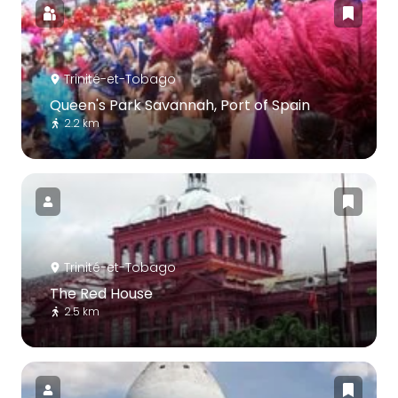
Trinité-et-Tobago
Queen's Park Savannah, Port of Spain
2.2 km
Trinité-et-Tobago
The Red House
2.5 km