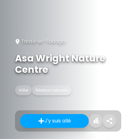
Trinité-et-Tobago
Asa Wright Nature
Centre
Hôtel
Réserve naturelle
J'y suis allé