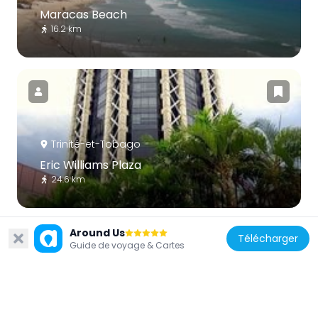
Maracas Beach
16.2 km
Trinité-et-Tobago
Eric Williams Plaza
24.6 km
Around Us
Télécharger
Guide de voyage & Cartes
Trinité-et-Tobago
National Museum and Art Gallery