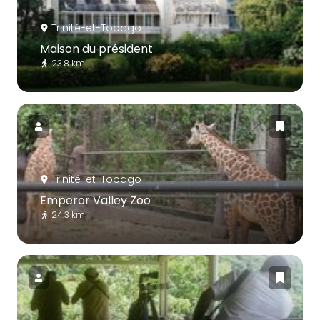
Trinité-et-Tobago
Maison du président
23.8 km
Trinité-et-Tobago
Emperor Valley Zoo
24.3 km