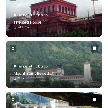
Trinité-et-Tobago
The Red House
24.4 km
Trinité-et-Tobago
Mount Saint Benedict
12.3 km