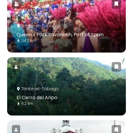
Trinité-et-Tobago
Queen's Park Savannah, Port of Spain
24.2 km
Trinité-et-Tobago
El Cerro del Aripo
6.2 km