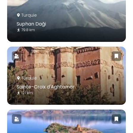
Turquie
Suphan Daği
79.8 km
Turquie
Sainte-Croix d'Aghtamar
12.1 km