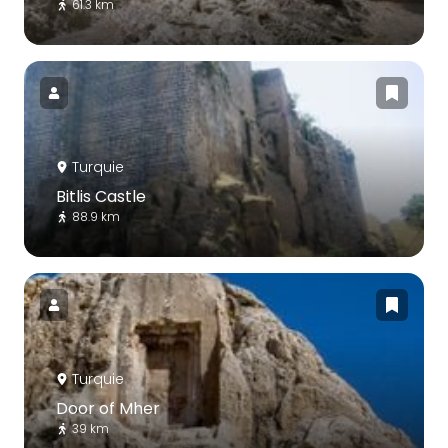
61.3 km
Turquie
Bitlis Castle
88.9 km
Turquie
Door of Mher
39 km