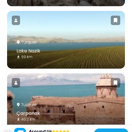
Turquie
Lake Nazik
99 km
Turquie
Çarpanak
40.2 km
Around Us