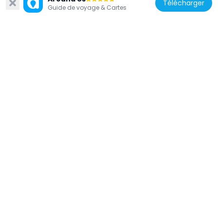
Télécharger
Guide de voyage & Cartes
Turquie
Adır
72.2 km
Turquie
Ktuts Anapat
40.5 km