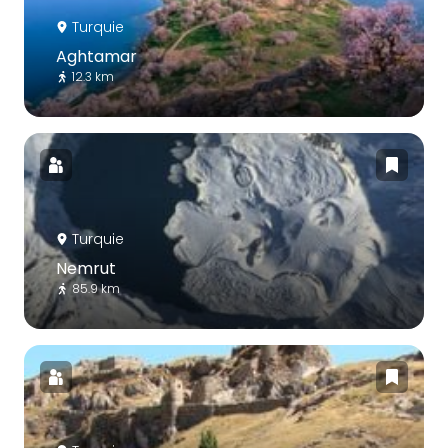
Turquie
Aghtamar
12.3 km
Turquie
Nemrut
85.9 km