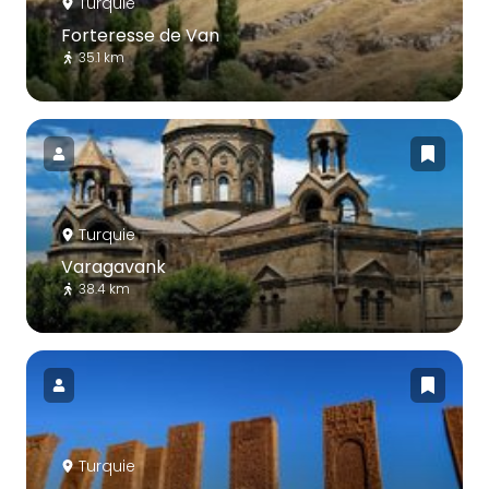
Turquie
Forteresse de Van
35.1 km
Turquie
Varagavank
38.4 km
Turquie