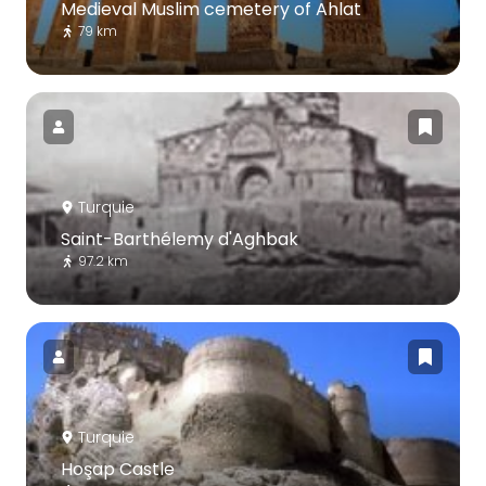
Medieval Muslim cemetery of Ahlat
79 km
Turquie
Saint-Barthélemy d'Aghbak
97.2 km
Turquie
Hoşap Castle