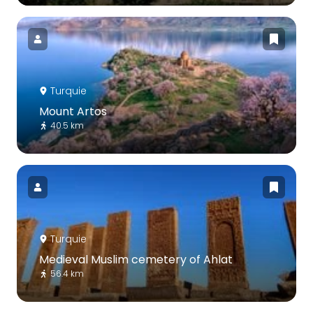
Turquie
Mount Artos
40.5 km
Turquie
Medieval Muslim cemetery of Ahlat
56.4 km