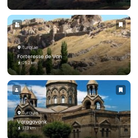
Turquie
Forteresse de Van
25.2 km
Turquie
Varagavank
37.3 km