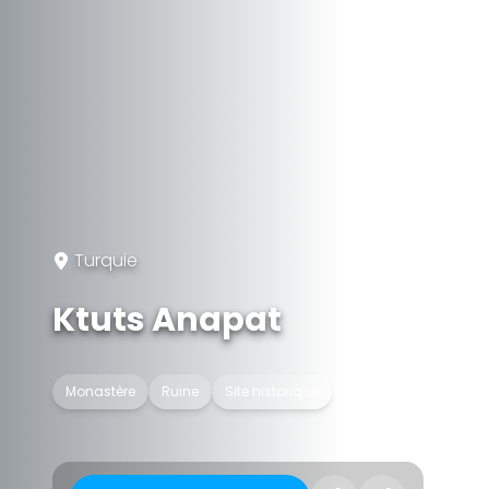
Turquie
Ktuts Anapat
Monastère
Ruine
Site historique