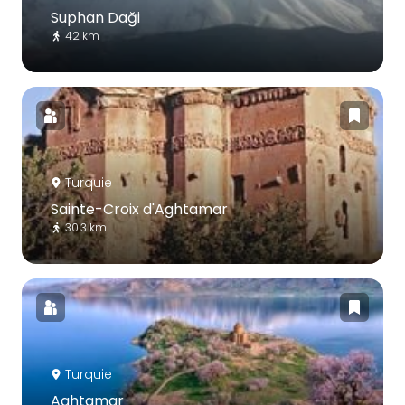
Suphan Daği
42 km
Turquie
Sainte-Croix d'Aghtamar
30.3 km
Turquie
Aghtamar