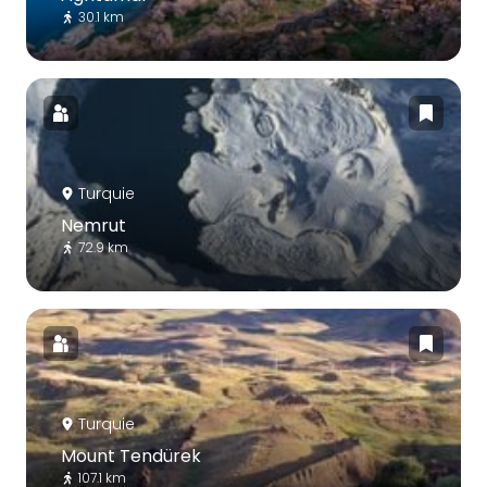
30.1 km
Turquie
Nemrut
72.9 km
Turquie
Mount Tendürek
107.1 km