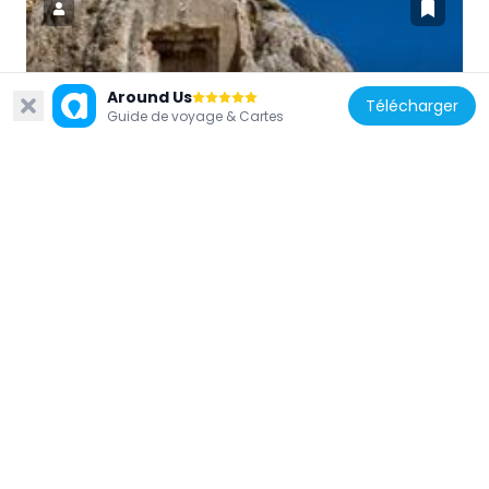
Turquie
Around Us
Télécharger
Guide de voyage & Cartes
Door of Mher
28.5 km
Turquie
Lake Nazik
74.4 km