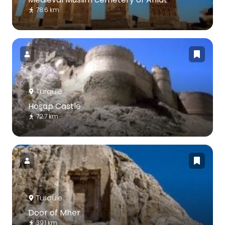
78.6 km
Turquie
Hoşap Castle
72.7 km
Turquie
Door of Mher
39.1 km