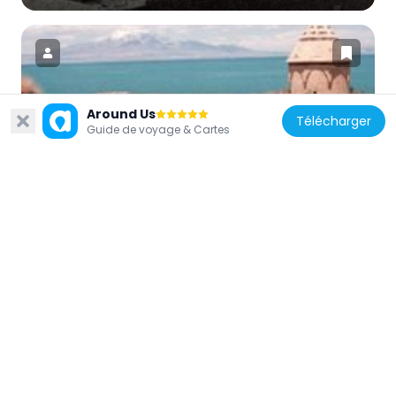
Around Us
Turquie
Télécharger
Guide de voyage & Cartes
Çarpanak
37 km
Turquie
Ktuts Anapat
36.7 km