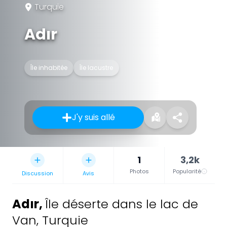
Turquie
Adır
Île inhabitée
Île lacustre
J'y suis allé
1
3,2k
Photos
Popularité
Discussion
Avis
Adır
,
Île déserte dans le lac de
Van, Turquie