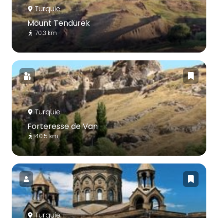
Turquie
Mount Tendürek
70.3 km
Turquie
Forteresse de Van
40.5 km
Turquie