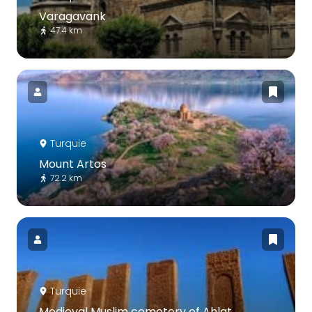
Varagavank
47.4 km
Turquie
Mount Artos
72.2 km
Turquie
Medieval Muslim cemetery of Ahlat