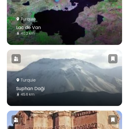
Turquie
Lac de Van
40.2 km
Turquie
Suphan Daği
45.6 km