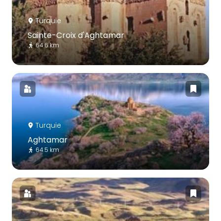
Turquie
Sainte-Croix d'Aghtamar
64.6 km
Turquie
Aghtamar
64.5 km