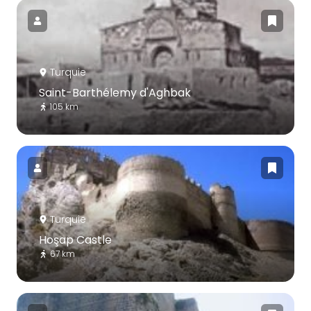
Turquie
Saint-Barthélemy d'Aghbak
105 km
Turquie
Hoşap Castle
67 km