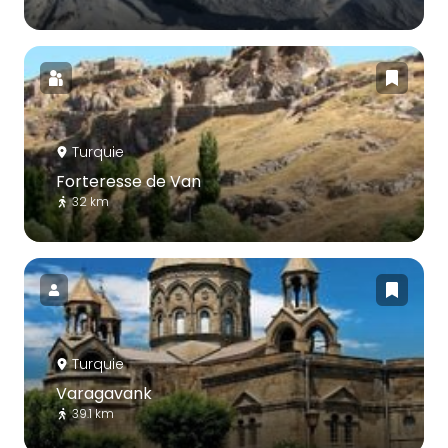
Turquie
Forteresse de Van
32 km
Turquie
Varagavank
39.1 km