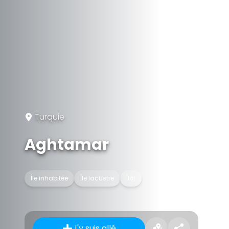
Turquie
Aghtamar
Île inhabitée
Île lacustre
Îlot
J'y suis allé