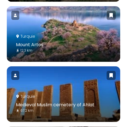
Turquie
Mount Artos
12.3 km
Turquie
Medieval Muslim cemetery of Ahlat
67.2 km