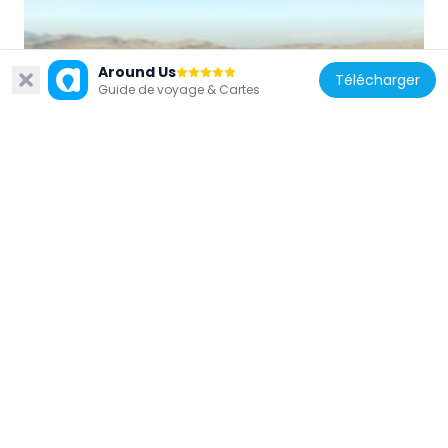
Turquie
Around Us
Télécharger
Lake Nazik
Guide de voyage & Cartes
87.2 km
Turquie
Çarpanak
29.8 km