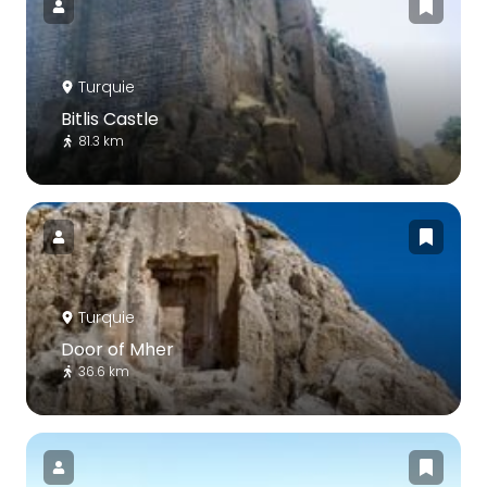
Turquie
Bitlis Castle
81.3 km
Turquie
Door of Mher
36.6 km