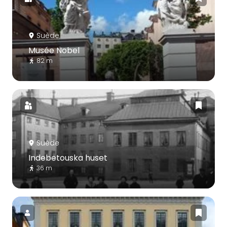
Suède
Musée Nobel
82 m
Suède
Indebetouska huset
36 m