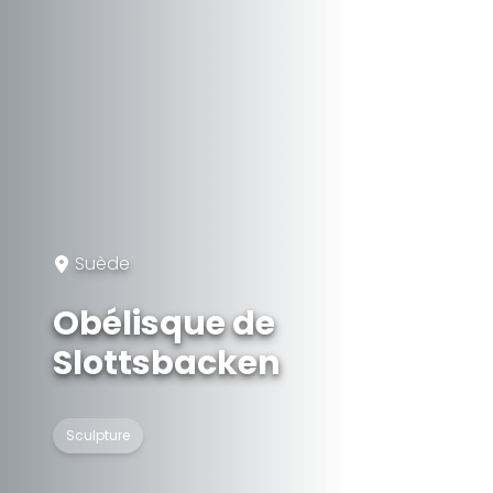
Suède
Obélisque de
Slottsbacken
Sculpture