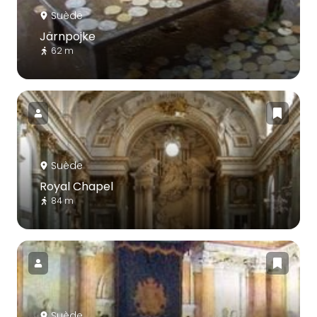
Suède
Järnpojke
62 m
Suède
Royal Chapel
84 m
Suède