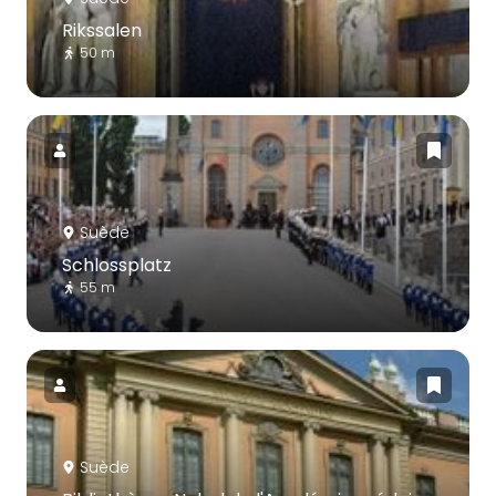
Rikssalen
50 m
Suède
Schlossplatz
55 m
Suède