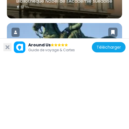
Bibliothèque Nobel de l'Académie suédoise
61 m
Around Us
Télécharger
Guide de voyage & Cartes
Suède
Statue de Charles XIV Jean
54 m
Suède
Grillska huset
94 m