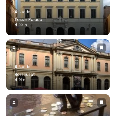
Suède
Tessin Palace
99 m
Suède
Börshuset
76 m