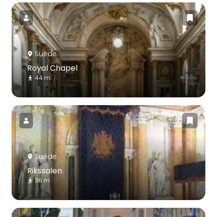
Suède
Royal Chapel
44 m
Suède
Rikssalen
36 m