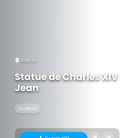
Suède
Statue de Charles XIV
Jean
Sculpture