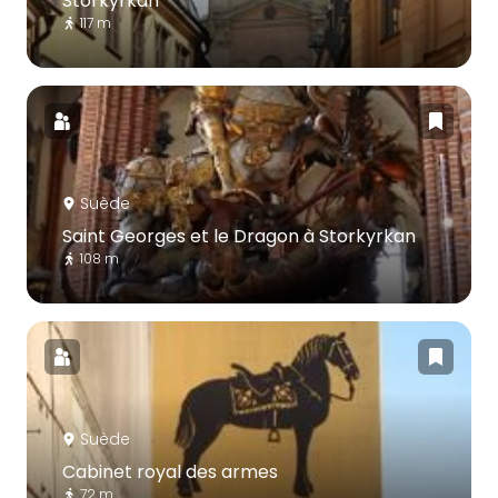
Storkyrkan
117 m
Suède
Saint Georges et le Dragon à Storkyrkan
108 m
Suède
Cabinet royal des armes
72 m