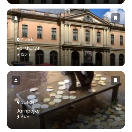
Suède
Börshuset
125 m
Suède
Järnpojke
64 m