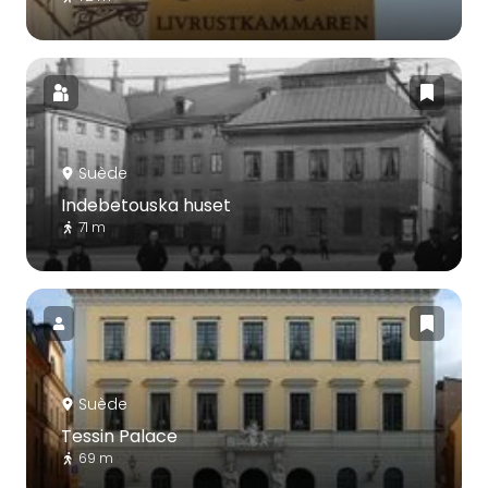
Suède
Indebetouska huset
71 m
Suède
Tessin Palace
69 m