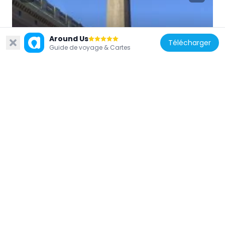
Suède
Around Us
Télécharger
Obélisque de Slottsbacken
Guide de voyage & Cartes
54 m
Suède
Prinsessan Sibyllas våning
87 m