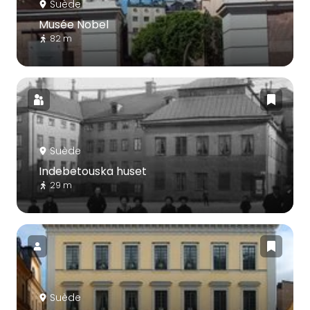
Suède
Musée Nobel
82 m
Suède
Indebetouska huset
29 m
Suède