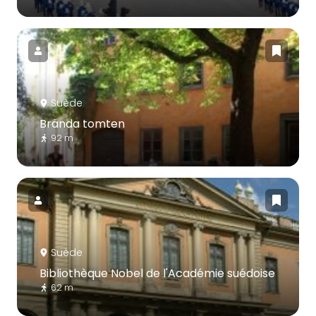
Suède
Brända tomten
92 m
Suède
Bibliothèque Nobel de l'Académie suédoise
62 m