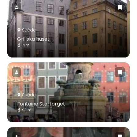
Suède
Grillska huset
71 m
Suède
Fontaine Stortorget
93 m