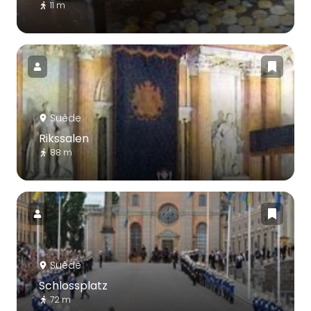
11 m
Suède
Rikssalen
88 m
Suède
Schlossplatz
72 m