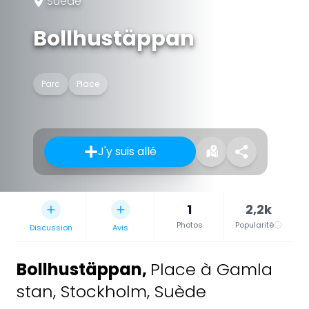
Suède
Bollhustäppan
Parc
Place
J'y suis allé
1
2,2k
Photos
Popularité
Discussion
Avis
Bollhustäppan
,
Place à Gamla
stan, Stockholm, Suède