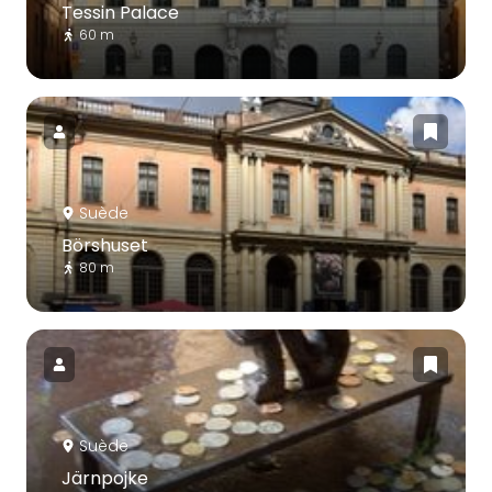
Tessin Palace
60 m
Suède
Börshuset
80 m
Suède
Järnpojke