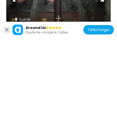
Suède
Treasury of Sweden
Around Us
Télécharger
93 m
Guide de voyage & Cartes
Suède
Köpmantorget
89 m