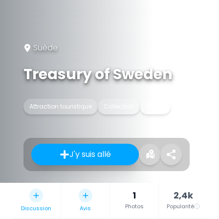
Suède
Treasury of Sweden
Attraction touristique
Collection
Musée
J'y suis allé
1
2,4k
Photos
Popularité
Discussion
Avis