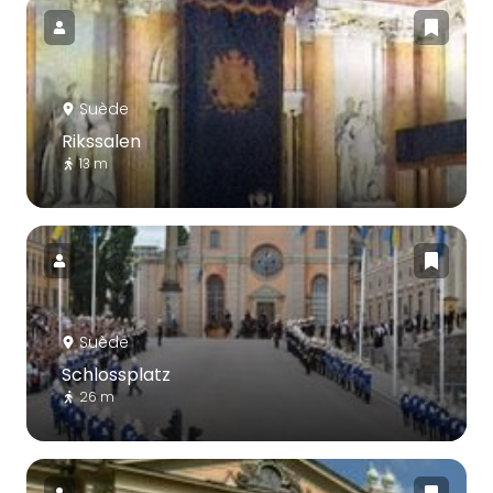
Suède
Rikssalen
13 m
Suède
Schlossplatz
26 m