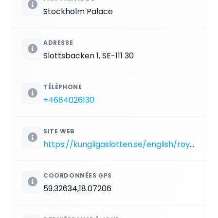
Stockholm Palace
ADRESSE
Slottsbacken 1, SE-111 30
TÉLÉPHONE
+4684026130
SITE WEB
https://kungligaslotten.se/english/royal-palaces-and-sites/the-royal-palace/the-treasury.html
COORDONNÉES GPS
59.32634,18.07206