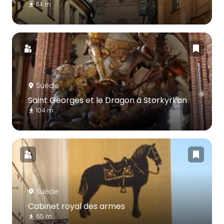
114 m
Suède
Saint Georges et le Dragon à Storkyrkan
104 m
Suède
Cabinet royal des armes
65 m