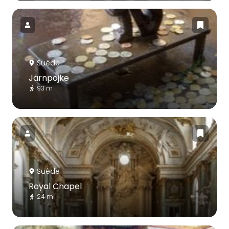
Suède
Järnpojke
93 m
Suède
Royal Chapel
24 m