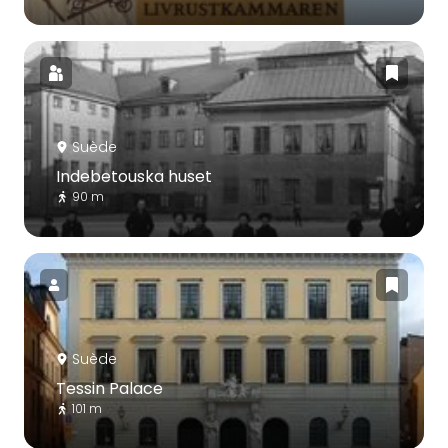
Suède
Indebetouska huset
90 m
Suède
Tessin Palace
101 m