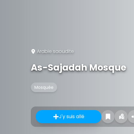
Arabie saoudite
As-Sajadah Mosque
Mosquée
J'y suis allé