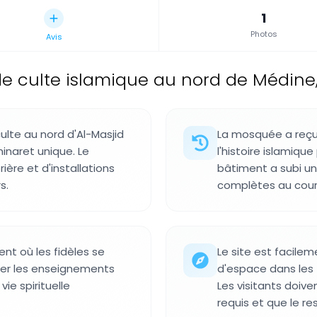
1
Photos
Avis
e culte islamique au nord de Médine,
ulte au nord d'Al-Masjid
La mosquée a reçu
naret unique. Le
l'histoire islamiq
ère et d'installations
bâtiment a subi u
s.
complètes au cour
t où les fidèles se
Le site est facile
ier les enseignements
d'espace dans les
 vie spirituelle
Les visitants doi
requis et que le re