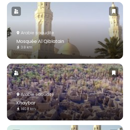
Arabie saoudite
Mosquée Al Qiblatain
3.8 km
Arabie saoudite
Khaybar
140.8 km