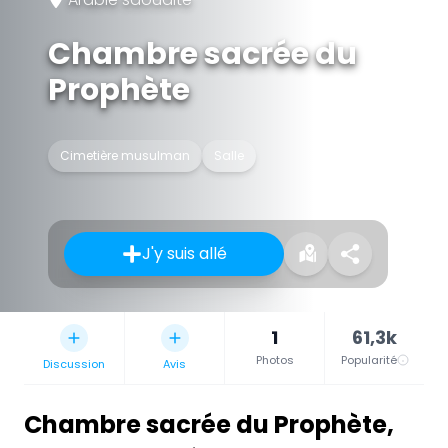
Chambre sacrée du
Prophète
Cimetière musulman
Salle
J'y suis allé
1
61,3k
Photos
Popularité
Discussion
Avis
Chambre sacrée du Prophète
,