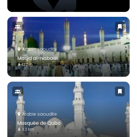
Arabie saoudite
Masjid al-Nabawi
122 m
Arabie saoudite
Mosquée de Quba
3.2 km