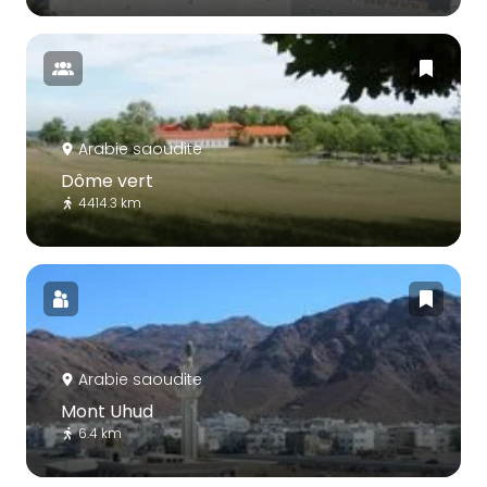
Arabie saoudite
Dôme vert
4414.3 km
Arabie saoudite
Mont Uhud
6.4 km