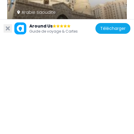
Arabie saoudite
Abu Bakr Mosque
Around Us
534 m
Télécharger
Guide de voyage & Cartes
Arabie saoudite
Al Jum'ah Mosque
2.5 km