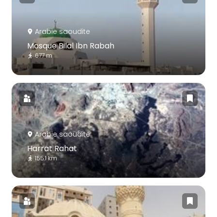
Arabie saoudite
Mosque Bilal Ibn Rabah
677 m
Arabie saoudite
Harrat Rahat
155.1 km