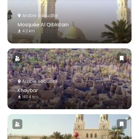
Arabie saoudite
Mosquée Al Qiblatain
4.2 km
Arabie saoudite
Khaybar
140.4 km