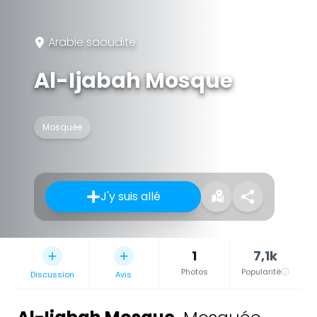
Arabie saoudite
Al-Ijabah Mosque
Mosquée
J'y suis allé
1
7,1k
Photos
Popularité
Discussion
Avis