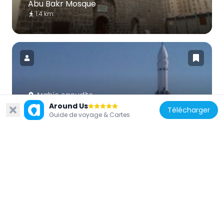
Abu Bakr Mosque
1.4 km
Arabie saoudite
Around Us
Al Jum'ah Mosque
Télécharger
Guide de voyage & Cartes
3 km
Arabie saoudite
متحف السكة الحديد