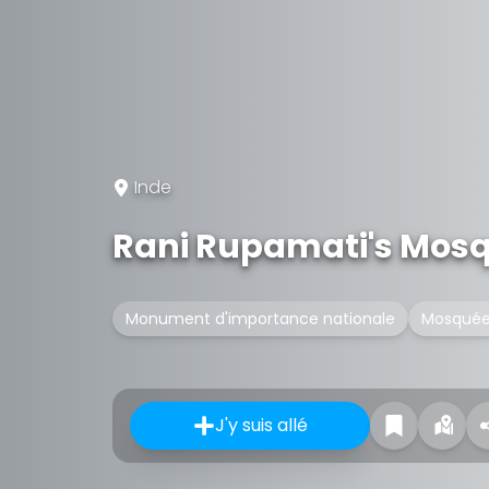
Inde
Rani Rupamati's Mos
Monument d'importance nationale
Mosqué
J'y suis allé