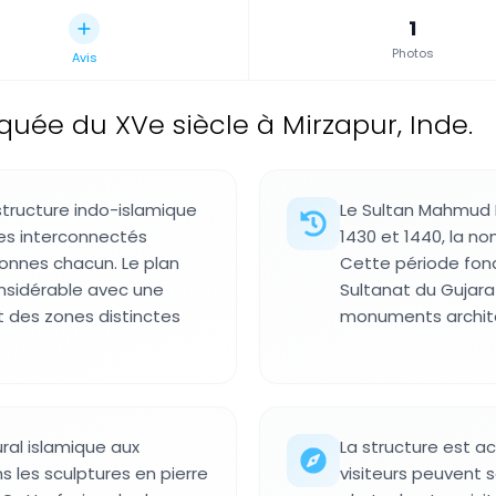
1
Photos
Avis
uée du XVe siècle à Mirzapur, Inde.
tructure indo-islamique
Le Sultan Mahmud 
mes interconnectés
1430 et 1440, la 
onnes chacun. Le plan
Cette période fond
nsidérable avec une
Sultanat du Gujarat
t des zones distinctes
monuments archit
ral islamique aux
La structure est ac
ns les sculptures en pierre
visiteurs peuvent s