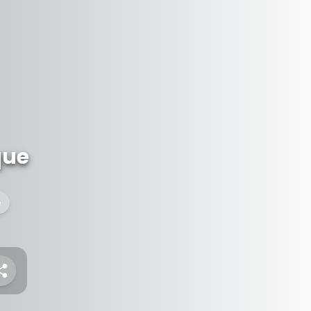
que
e