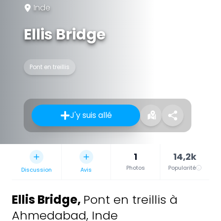
Inde
Ellis Bridge
Pont en treillis
J'y suis allé
1
14,2k
Photos
Popularité
Discussion
Avis
Ellis Bridge
,
Pont en treillis à
Ahmedabad, Inde