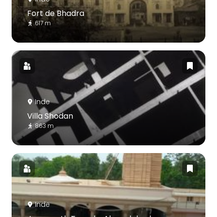
Fort de Bhadra
617 m
Inde
Villa Shodan
863 m
Inde