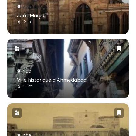
Inde
Jami Masjid
1.2 km
Inde
Ville historique d’Ahmedabad
1.3 km
Inde