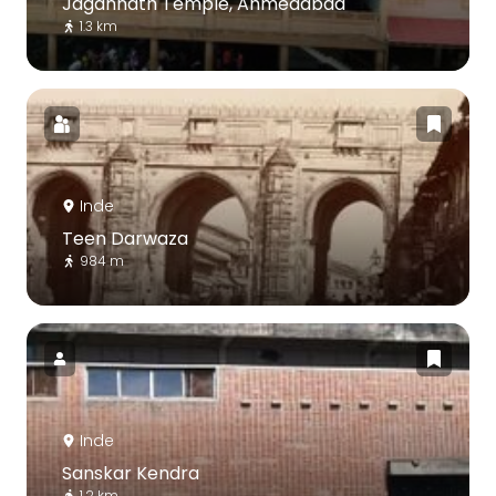
Jagannath Temple, Ahmedabad
1.3 km
Inde
Teen Darwaza
984 m
Inde
Sanskar Kendra
1.2 km