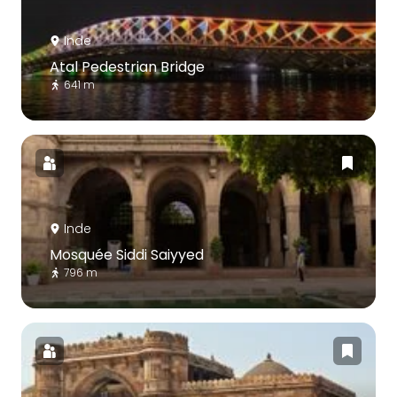
Inde
Atal Pedestrian Bridge
641 m
Inde
Mosquée Siddi Saiyyed
796 m