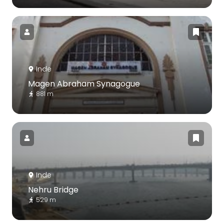
Inde
Magen Abraham Synagogue
881 m
Inde
Nehru Bridge
529 m