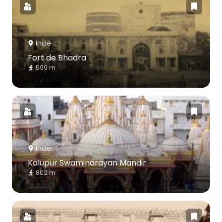
Inde
Fort de Bhadra
599 m
Inde
Kalupur Swaminarayan Mandir
802 m