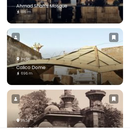
Ahmad Shah's Mosque
816 m
Inde
Calico Dome
696 m
Inde
Muhafiz Khan Mosque