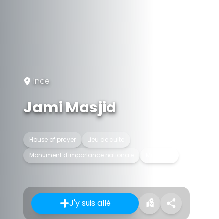
Inde
Jami Masjid
House of prayer
Lieu de culte
Monument d'importance nationale
Mosquée
J'y suis allé