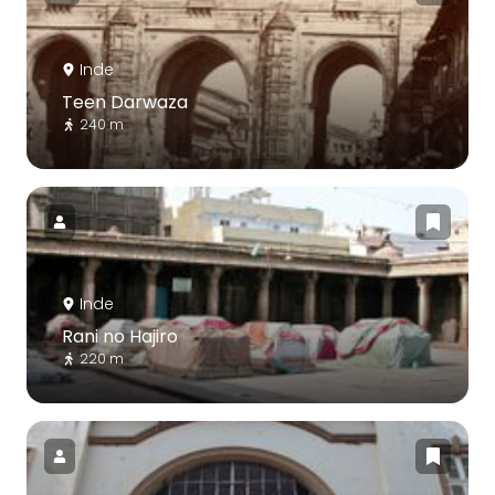
Inde
Teen Darwaza
240 m
Inde
Rani no Hajiro
220 m