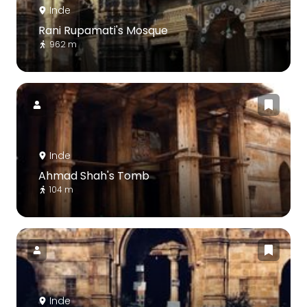
Inde
Rani Rupamati's Mosque
962 m
Inde
Ahmad Shah's Tomb
104 m
Inde