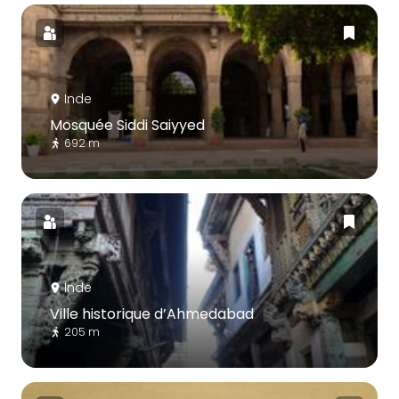
Inde
Mosquée Siddi Saiyyed
692 m
Inde
Ville historique d’Ahmedabad
205 m