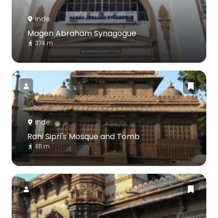
Inde
Magen Abraham Synagogue
374 m
Inde
Rani Sipri's Mosque and Tomb
811 m