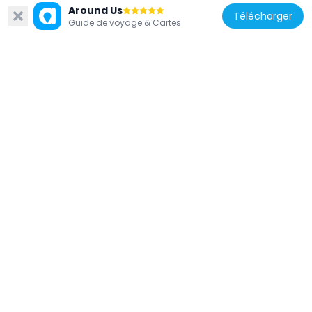
Around Us
710 m
Télécharger
Guide de voyage & Cartes
Inde
Dastur Khan's Mosque
711 m
Inde
Azam Khan Sarai
570 m