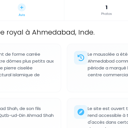
1
Photos
Avis
e royal à Ahmedabad, Inde.
nt de forme carrée
Le mausolée a été
re dômes plus petits aux
Ahmedabad comme c
e pierre ciselée
période a marqué l
ctural islamique de
centre commercial 
d Shah, de son fils
Le site est ouvert t
s Qutb-ud-Din Ahmad Shah
rend accessible à to
d'accès dans certai