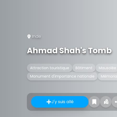
Inde
Ahmad Shah's Tomb
Attraction touristique
Bâtiment
Mausolée
Monument d'importance nationale
Mémoria
J'y suis allé