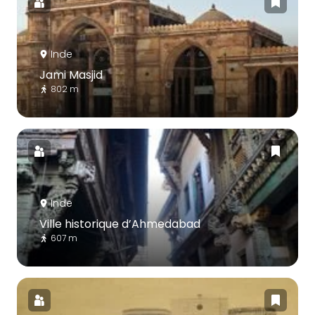
Inde
Jami Masjid
802 m
Inde
Ville historique d’Ahmedabad
607 m