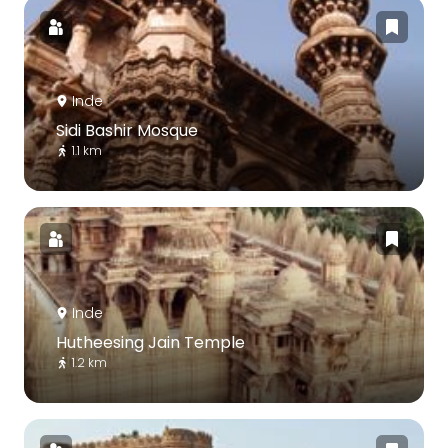
Inde
Sidi Bashir Mosque
1.1 km
Inde
Hutheesing Jain Temple
1.2 km