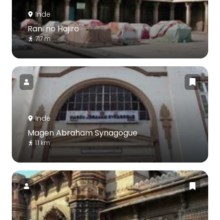
Inde
Rani no Hajiro
717 m
Inde
Magen Abraham Synagogue
1.1 km