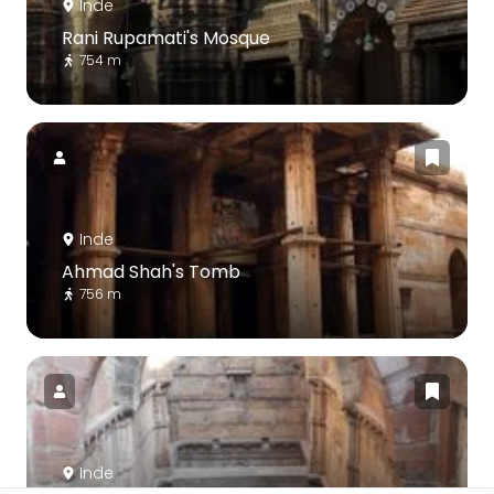
Inde
Rani Rupamati's Mosque
754 m
Inde
Ahmad Shah's Tomb
756 m
Inde