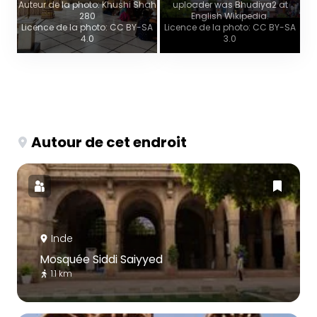
Auteur de la photo: Khushi Shah
uploader was Bhudiya2 at
280
English Wikipedia.
Licence de la photo: CC BY-SA
Licence de la photo: CC BY-SA
4.0
3.0
Autour de cet endroit
Inde
Mosquée Siddi Saiyyed
1.1 km