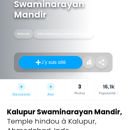
Swaminarayan
Mandir
Mandir
Ville historique d’Ahmedabad
J'y suis allé
3
16,1k
Photos
Popularité
Discussion
Avis
Kalupur Swaminarayan Mandir
,
Temple hindou à Kalupur,