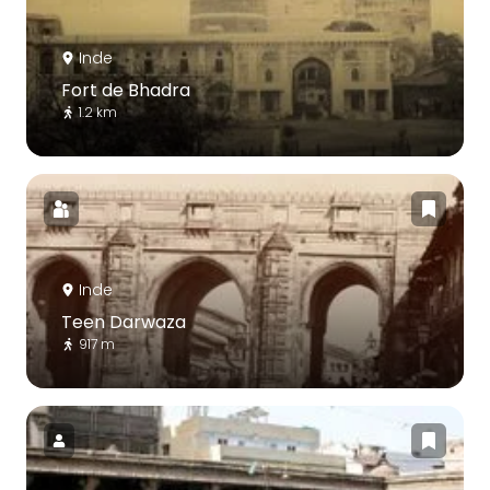
Inde
Fort de Bhadra
1.2 km
Inde
Teen Darwaza
917 m