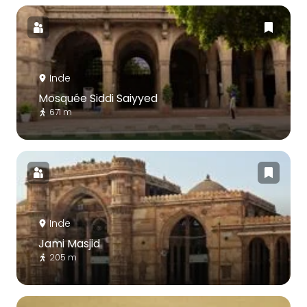
Inde
Mosquée Siddi Saiyyed
671 m
Inde
Jami Masjid
205 m