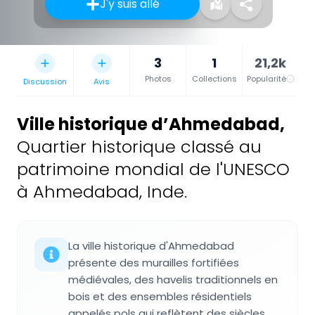
J'y suis allé
3
1
21,2k
Photos
Collections
Popularité
Discussion
Avis
Ville historique d’Ahmedabad
,
Quartier historique classé au
patrimoine mondial de l'UNESCO
à Ahmedabad, Inde.
La ville historique d'Ahmedabad
présente des murailles fortifiées
médiévales, des havelis traditionnels en
bois et des ensembles résidentiels
appelés pols qui reflètent des siècles