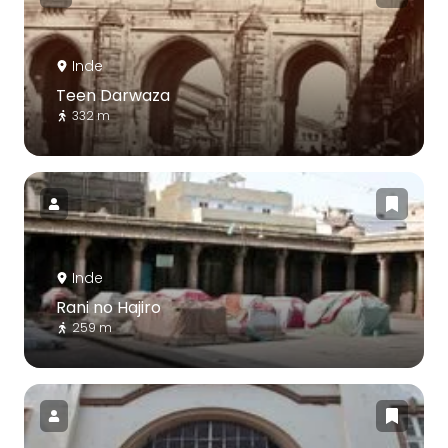
Inde
Teen Darwaza
332 m
Inde
Rani no Hajiro
259 m