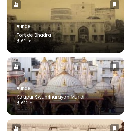
Inde
Fort de Bhadra
691 m
Inde
Kalupur Swaminarayan Mandir
607 m