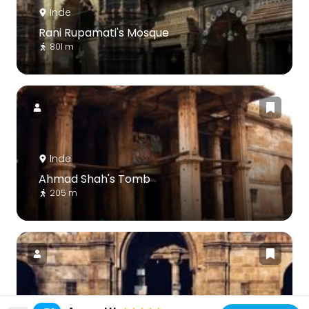
Inde
Rani Rupamati's Mosque
801 m
Inde
Ahmad Shah's Tomb
205 m
Inde