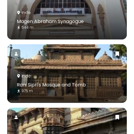
Inde
Magen Abraham Synagogue
544 m
Inde
Rani Sipri's Mosque and Tomb
975 m