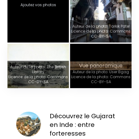
Ajoutez vos photos
Auteur de la photo: Tarkik Patel
Licence de la photo: Commons
CC-BY-SA
Vue panoramique
Auteur de la photo: The British
Library
Auteur de la photo: User:Bgag
Licence de la photo: Commons
Licence de la photo: Commons
CC-BY-SA
CC-BY-SA
Découvrez le Gujarat
en Inde : entre
forteresses