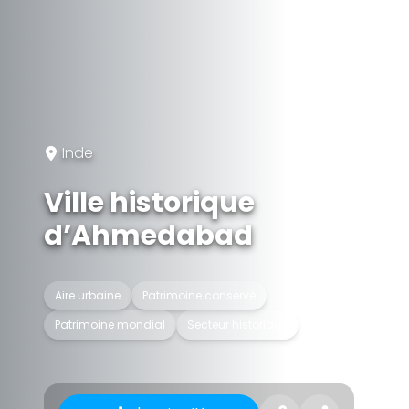
Inde
Ville historique
d’Ahmedabad
Aire urbaine
Patrimoine conservé
Patrimoine mondial
Secteur historique