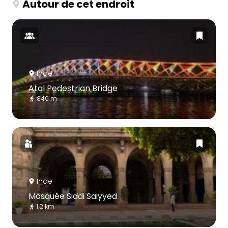
Autour de cet endroit
Inde
Atal Pedestrian Bridge
840 m
Inde
Mosquée Siddi Saiyyed
1.2 km