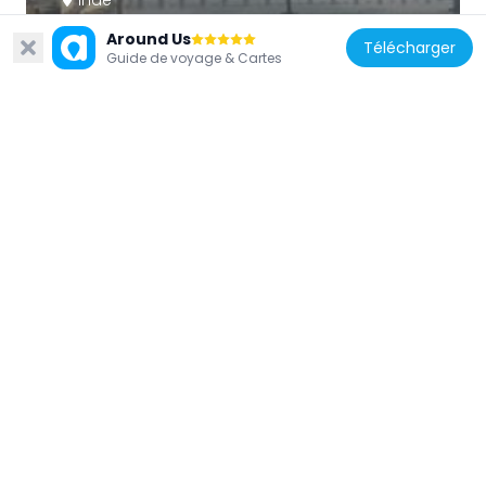
Nehru Bridge
Around Us
Télécharger
620 m
Guide de voyage & Cartes
Inde
Manek Burj
674 m
Inde