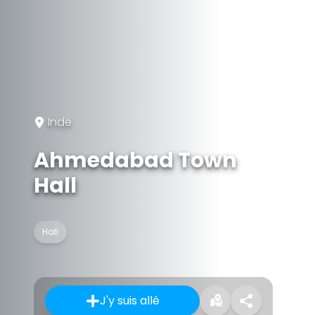
Inde
Ahmedabad Town
Hall
Hall
J'y suis allé