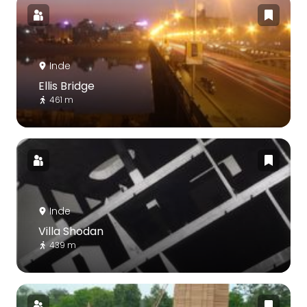
Inde
Ellis Bridge
461 m
Inde
Villa Shodan
439 m