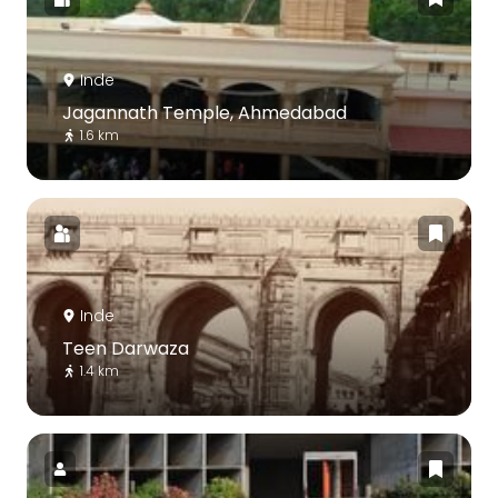
Inde
Jagannath Temple, Ahmedabad
1.6 km
Inde
Teen Darwaza
1.4 km