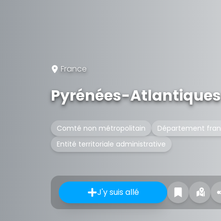
France
Pyrénées-Atlantiques
Comté non métropolitain
Département fran
Entité territoriale administrative
J'y suis allé