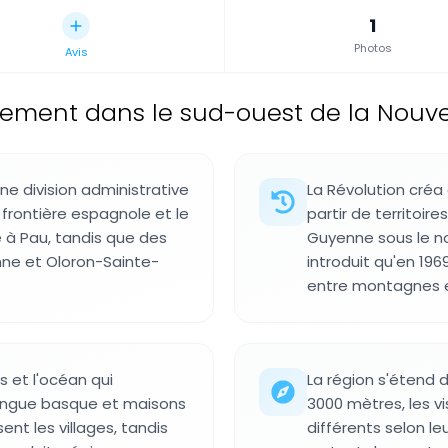
1
Photos
Avis
ement dans le sud-ouest de la Nouvel
e division administrative
La Révolution créa
 frontière espagnole et le
partir de territoi
 à Pau, tandis que des
Guyenne sous le n
ne et Oloron-Sainte-
introduit qu'en 196
entre montagnes 
 et l'océan qui
La région s'étend 
langue basque et maisons
3000 mètres, les v
nt les villages, tandis
différents selon le