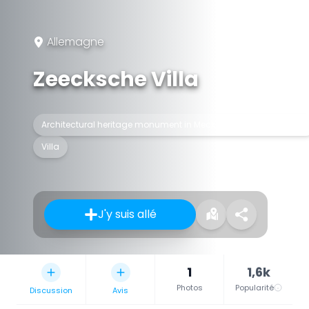
Allemagne
Zeecksche Villa
Architectural heritage monument in Mecklenburg-Vorpommern
Villa
J'y suis allé
1
1,6k
Photos
Popularité
Discussion
Avis