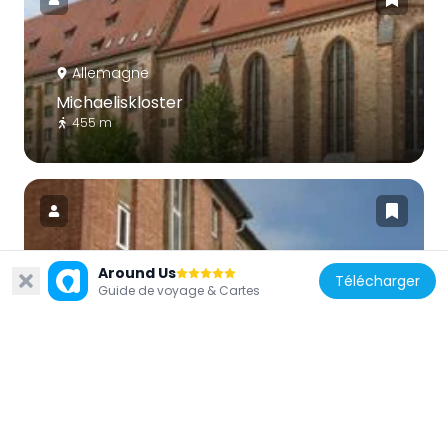
Allemagne
Michaeliskloster
455 m
Around Us
Télécharger
Allemagne
Guide de voyage & Cartes
Stasi Dokumentations- und Gedenkstätte
Rostock
350 m