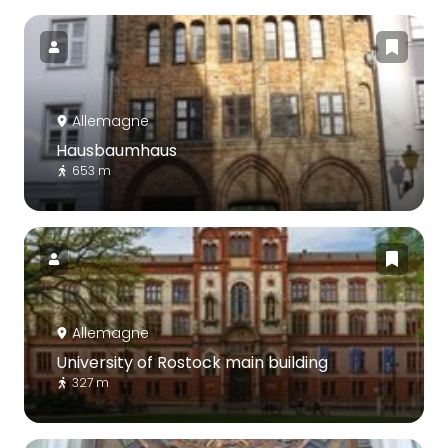
Allemagne
Hausbaumhaus
653 m
Allemagne
University of Rostock main building
327 m