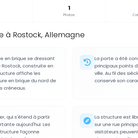
1
Photos
Col
e à Rostock, Allemagne
ue en brique se dressant
La porte a été cons
e Rostock, construite en
principaux points d
ructure affiche les
ville. Au fil des si
ture en brique du nord de
conservé son carac
es créneaux.
r, qui s'étend à partir
La structure est li
ortante aujourd'hui. Les
sur une rue principa
structure façonne
visitateurs peuvent