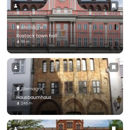
Allemagne
Rostock town hall
191 m
Allemagne
Hausbaumhaus
246 m