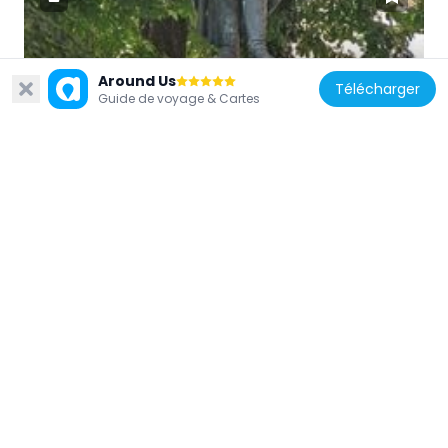
Allemagne
Around Us
Télécharger
Blücherdenkmal
Guide de voyage & Cartes
320 m
Allemagne
Kuhtor
440 m