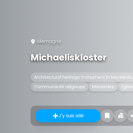
Allemagne
Michaeliskloster
Architectural heritage monument in Mecklen
Communauté religieuse
Monastère
Église
J'y suis allé