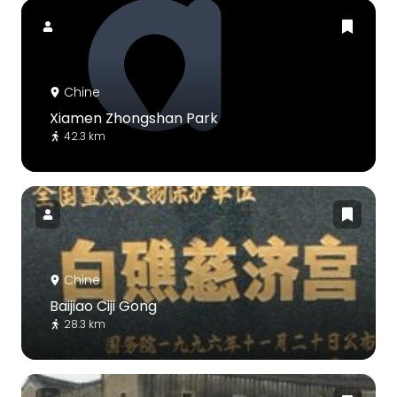
Chine
Xiamen Zhongshan Park
42.3 km
Chine
Baijiao Ciji Gong
28.3 km