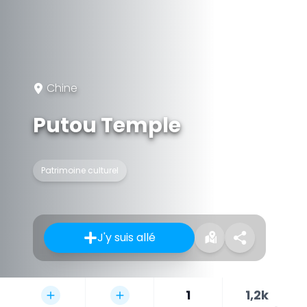
Chine
Putou Temple
Patrimoine culturel
J'y suis allé
1
1,2k