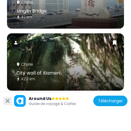
Chine
Xinglin Bridge
42 km
Chine
City wall of Xiamen
42.6 km
Around Us
Télécharger
Guide de voyage & Cartes
Chine