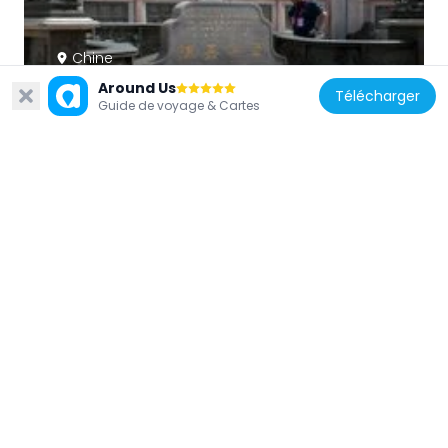
Chine
Kah Kee Park
Around Us
Télécharger
Guide de voyage & Cartes
11.6 km
Chine
Xinglin Bridge
10.5 km