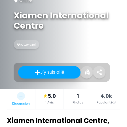
Chine
Xiamen International
Centre
Gratte-ciel
J'y suis allé
5.0
1
4,0k
1 Avis
Photos
Popularité
Discussion
Xiamen International Centre
,