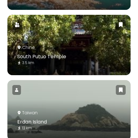
Chine
South Putuo Temple
3.5 km
Taïwan
Erdan Island
13 km