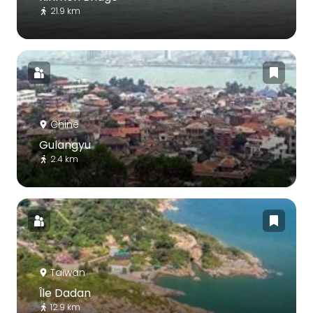
21.9 km
Chine
Gulangyu
2.4 km
Taïwan
Île Dadan
12.9 km