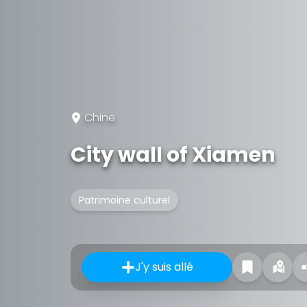
Chine
City wall of Xiamen
Patrimoine culturel
J'y suis allé