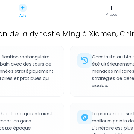
1
Photos
Avis
tion de la dynastie Ming à Xiamen, Chi
ification rectangulaire
Construite au 14e s
rbain avec des tours de
été ultérieurement
ionnées stratégiquement.
menaces militaires
aires et pratiques qui
stratégies de défe
siècles.
 habitants qui entraient
La promenade sur l
mment les gens
meilleurs points d
à cette époque.
L'itinéraire est pl