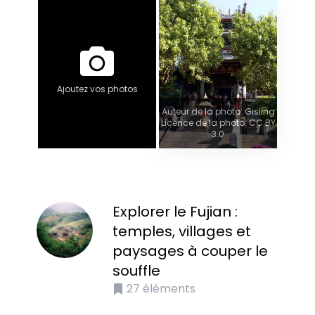
Ajoutez vos photos
Auteur de la photo: Gisling
Licence de la photo: CC BY
3.0
Explorer le Fujian :
temples, villages et
paysages à couper le
souffle
27
éléments