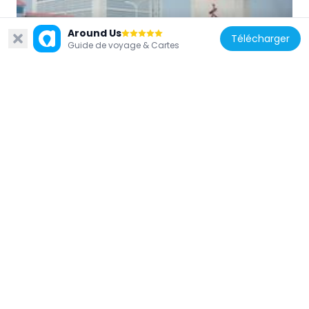
Around Us
Chine
Télécharger
Guide de voyage & Cartes
Xinglin Bridge
13.2 km
Chine
City wall of Xiamen
1.7 km