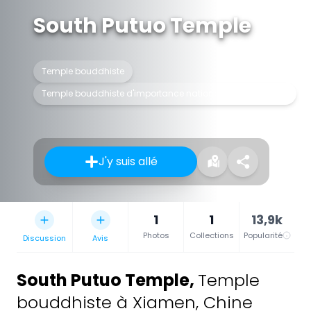
South Putuo Temple
Temple bouddhiste
Temple bouddhiste d'importance nationale en région Han
J'y suis allé
1
1
13,9k
Photos
Collections
Popularité
Discussion
Avis
South Putuo Temple
,
Temple
bouddhiste à Xiamen, Chine