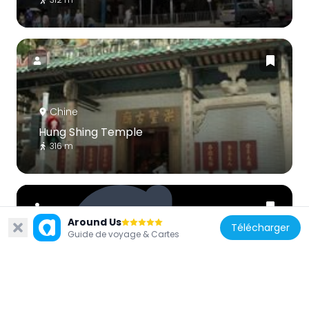
Chine
Hung Shing Temple
316 m
Around Us
Télécharger
Guide de voyage & Cartes
Chine
The Zenith
316 m