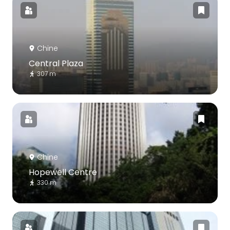
Chine
Central Plaza
307 m
Chine
Hopewell Centre
330 m