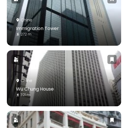
Chine
Immigration Tower
272 m
Chine
Wu Chung House
321 m