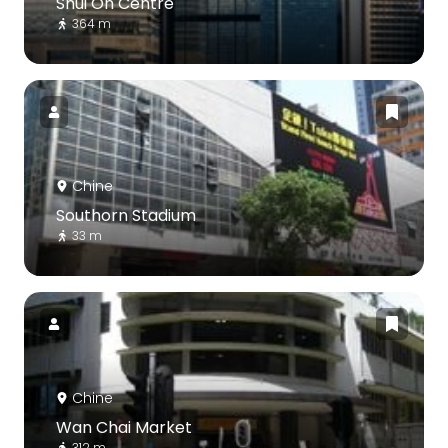
Shui On Centre
364 m
Chine
Southorn Stadium
33 m
Chine
Wan Chai Market
312 m