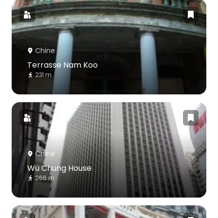
Chine
Terrasse Nam Koo
231 m
Chine
Wu Chung House
266 m