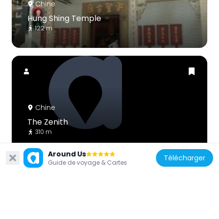
Chine
Hung Shing Temple
122 m
Chine
The Zenith
310 m
Around Us
Télécharger
Guide de voyage & Cartes
Chine