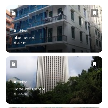
Chine
Blue House
375 m
Chine
Hopewell Centre
209 m