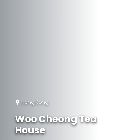
Hong Kong
Woo Cheong Tea
House