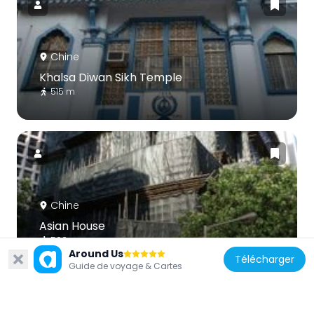
Chine
Khalsa Diwan Sikh Temple
515 m
Chine
Asian House
592 m
Around Us
Télécharger
Guide de voyage & Cartes