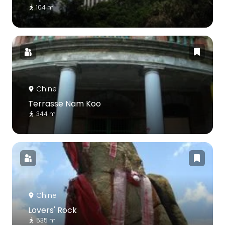
104 m
Chine
Terrasse Nam Koo
344 m
Chine
Lovers' Rock
535 m