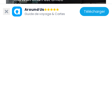
112 m
Around Us
Télécharger
Guide de voyage & Cartes
Chine
One WanChai
233 m
Chine
No. 64 Kennedy Road
150 m