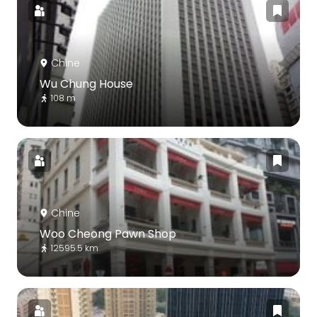
Chine
Wu Chung House
108 m
Chine
Woo Cheong Pawn Shop
12595.5 km