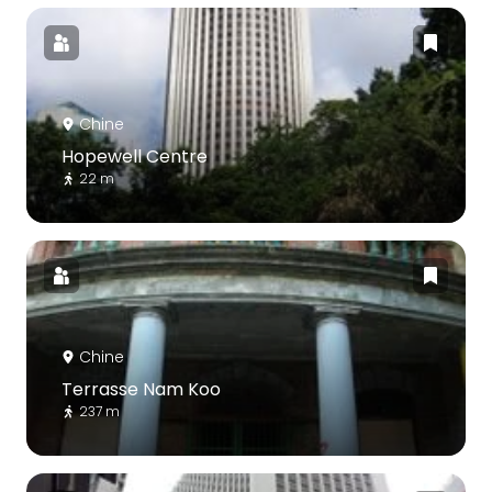
Chine
Hopewell Centre
22 m
Chine
Terrasse Nam Koo
237 m