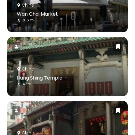
Chine
Wan Chai Market
206 m
Chine
Hung Shing Temple
147 m
Chine