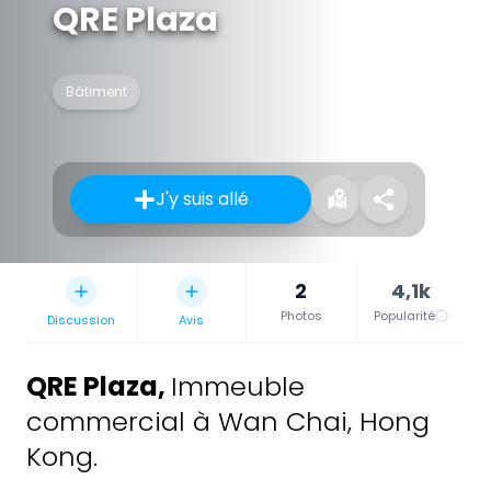
QRE Plaza
Bâtiment
J'y suis allé
2
4,1k
Photos
Popularité
Discussion
Avis
QRE Plaza
,
Immeuble
commercial à Wan Chai, Hong
Kong.