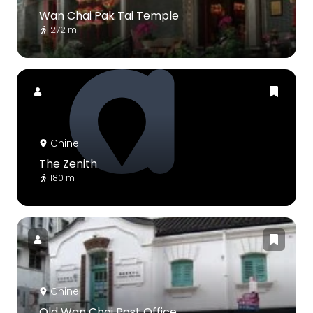
Wan Chai Pak Tai Temple
272 m
Chine
The Zenith
180 m
Chine
Old Wan Chai Post Office