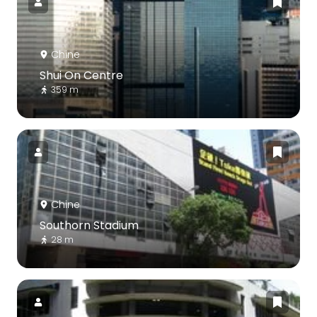
Chine
Shui On Centre
359 m
Chine
Southorn Stadium
28 m