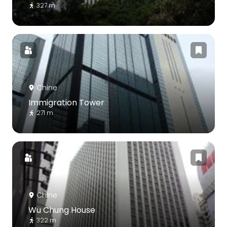
327 m
Chine
Immigration Tower
271 m
Chine
Wu Chung House
322 m