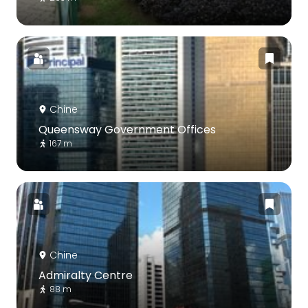
Chine
Queensway Government Offices
167 m
Chine
Admiralty Centre
88 m