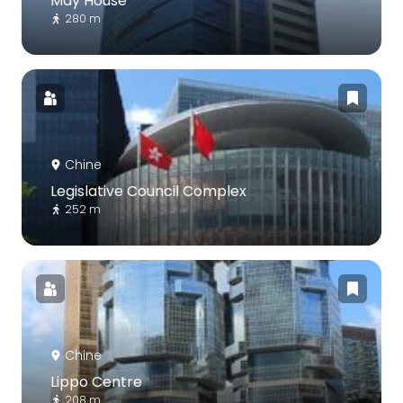
May House
280 m
Chine
Legislative Council Complex
252 m
Chine
Lippo Centre
208 m