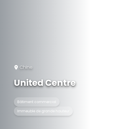
Chine
United Centre
Bâtiment commercial
Immeuble de grande hauteur