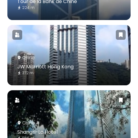
Tour de la Bank de Chine
224 m
Chine
JW Marriott Hong Kong
372 m
Chine
Shangri-La Hotel