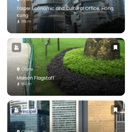
Taipei Economic and Cultural Office, Hong
Kong
318 m
Chine
Maison Flagstaff
180 m
Chine