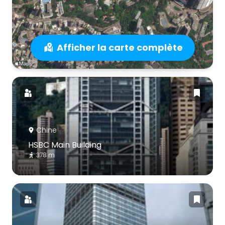
Afficher la carte complète
Chine
HSBC Main Building
378 m