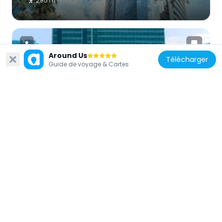
295 m
Around Us
Télécharger
Guide de voyage & Cartes
Chine
Hong Kong Hilton
330 m
Chine
Ancien bâtiment de la mission française
311 m