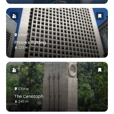
Chine
Prince's Building
223 m
Chine
The Cenotaph
245 m