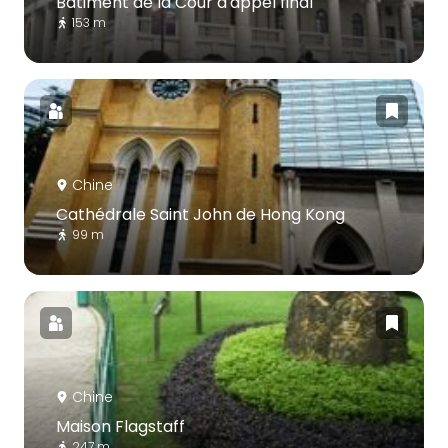
Bâtiment de la Cour d'appel final
153 m
Chine
Cathédrale Saint John de Hong Kong
99 m
Chine
Maison Flagstaff
247 m