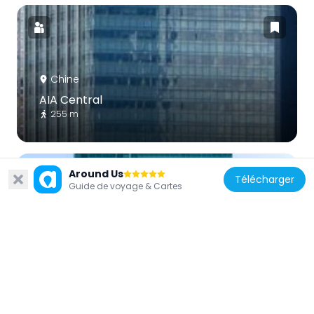
Chine
AIA Central
255 m
Around Us
Télécharger
Guide de voyage & Cartes
Chine
Hong Kong Hilton
49 m