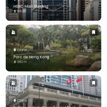
HSBC Main Building
106 m
Chine
Parc de Hong Kong
282 m
Chine