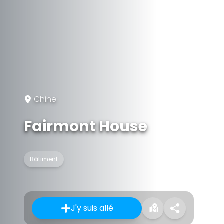
Chine
Fairmont House
Bâtiment
J'y suis allé