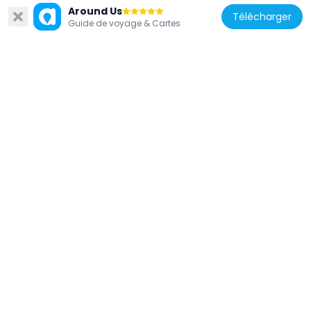
Around Us
Télécharger
Guide de voyage & Cartes
Chine
Siège de l'Armée populaire de libération à
Hong Kong
246 m
Chine
Bank of America Tower
156 m