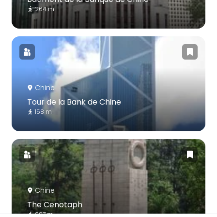
264 m
Chine
Tour de la Bank de Chine
158 m
Chine
The Cenotaph
287 m