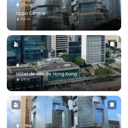
Chine
Lippo Centre
105 m
Chine
Hôtel de ville de Hong Kong
271 m
Chine