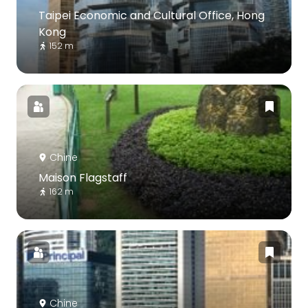
Taipei Economic and Cultural Office, Hong
Kong
152 m
Chine
Maison Flagstaff
162 m
Chine