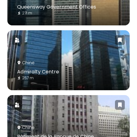
Queensway Government Offices
271 m
Chine
Admiralty Centre
257 m
Chine
Bâtiment de la Banque de Chine