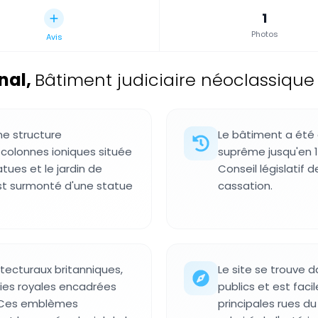
1
Photos
Avis
inal
,
Bâtiment judiciaire néoclassique
ne structure
Le bâtiment a été 
 colonnes ioniques située
suprême jusqu'en 19
tues et le jardin de
Conseil législatif 
st surmonté d'une statue
cassation.
tecturaux britanniques,
Le site se trouve d
ies royales encadrées
publics et est fac
e. Ces emblèmes
principales rues d