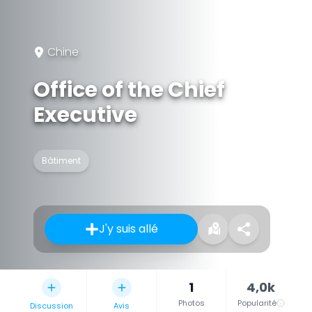
Chine
Office of the Chief
Executive
Bâtiment
J'y suis allé
1
4,0k
Photos
Popularité
Discussion
Avis