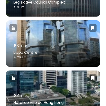
Legislative Council Complex
93 m
Chine
Lippo Centre
298 m
Chine
Hôtel de ville de Hong Kong