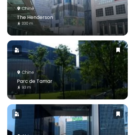
Chine
The Henderson
330 m
Chine
Parc de Tamar
93 m