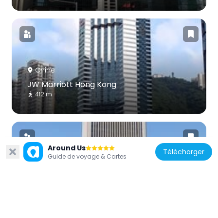
Chine
JW Marriott Hong Kong
412 m
Around Us
Télécharger
Guide de voyage & Cartes
Chine
Siège de l'Armée populaire de libération à
Hong Kong
98 m