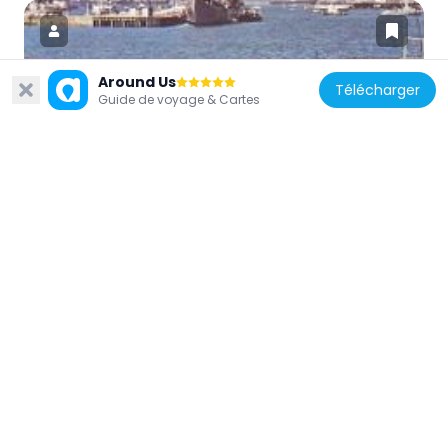
Around Us
Télécharger
Guide de voyage & Cartes
Chine
Fenwick Pier
181 m
Chine
Shui On Centre
449 m