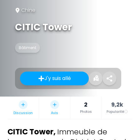
Chine
CITIC Tower
Bâtiment
J'y suis allé
2
9,2k
Photos
Popularité
Discussion
Avis
CITIC Tower
,
Immeuble de