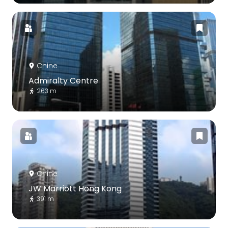
Chine
Admiralty Centre
263 m
Chine
JW Marriott Hong Kong
391 m