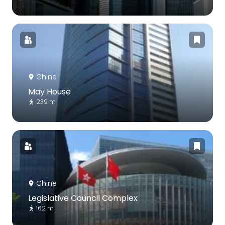
Chine
May House
239 m
Chine
Legislative Council Complex
162 m