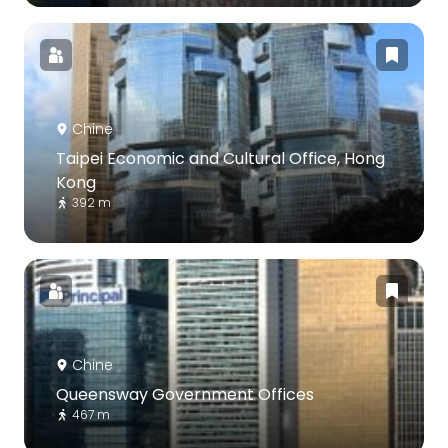
Chine
Taipei Economic and Cultural Office, Hong
Kong
392 m
Chine
Queensway Government Offices
467 m