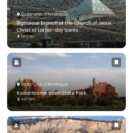
États-Unis d'Amérique
Righteous Branch of the Church of Jesus
Christ of Latter-day Saints
181.2 km
États-Unis d'Amérique
Kodachrome Basin State Park
44.7 km