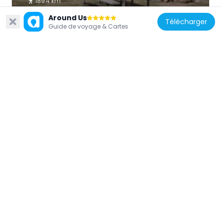
189.4 km
Around Us
Télécharger
Guide de voyage & Cartes
États-Unis d'Amérique
Santa Clara Volcano
177.8 km
États-Unis d'Amérique
Escalante Petrified Forest State Park
16.2 km