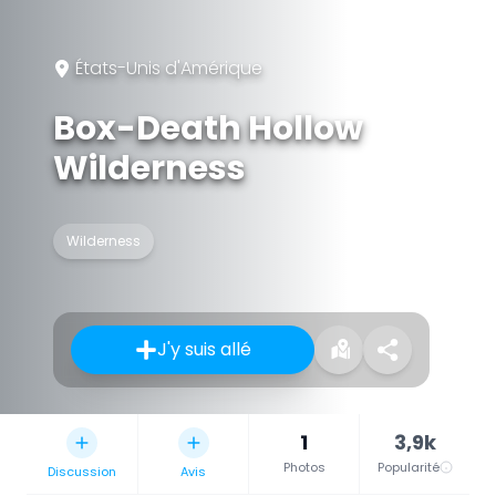
États-Unis d'Amérique
Box-Death Hollow
Wilderness
Wilderness
J'y suis allé
1
3,9k
Photos
Popularité
Discussion
Avis