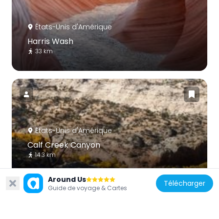
États-Unis d'Amérique
Harris Wash
33 km
États-Unis d'Amérique
Calf Creek Canyon
14.3 km
Around Us
Télécharger
Guide de voyage & Cartes