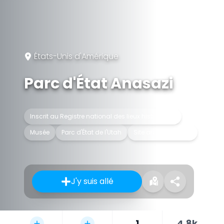
États-Unis d'Amérique
Parc d'État Anasazi
Inscrit au Registre national des lieux historiques
Musée
Parc d'État de l'Utah
Site archéologique
J'y suis allé
1
4,8k