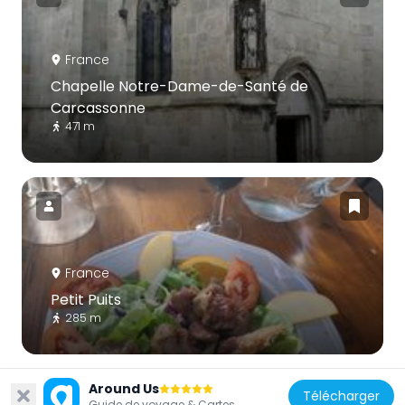
France
Chapelle Notre-Dame-de-Santé de
Carcassonne
471 m
France
Petit Puits
285 m
Around Us
Télécharger
Guide de voyage & Cartes