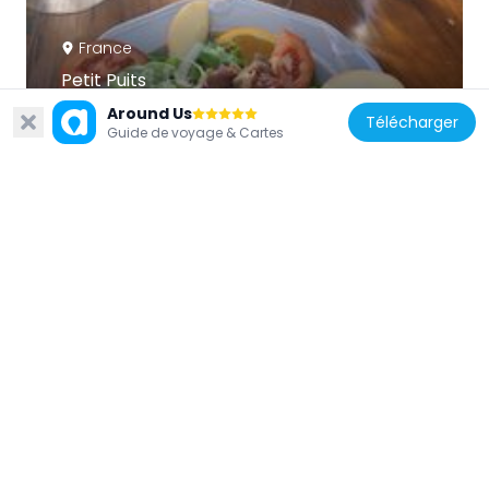
France
Petit Puits
198 m
Around Us
Télécharger
Guide de voyage & Cartes
France
Hôtel de la Cité
97 m