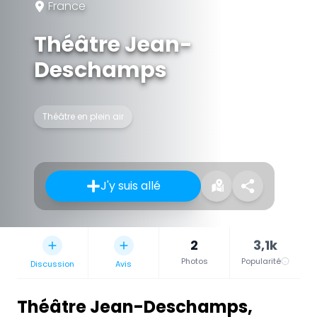
France
Théâtre Jean-
Deschamps
Théâtre en plein air
J'y suis allé
2
3,1k
Photos
Popularité
Discussion
Avis
Théâtre Jean-Deschamps
,